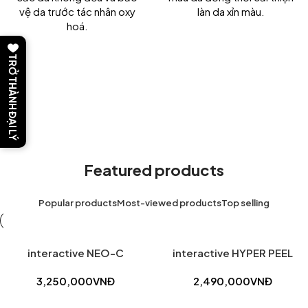
vệ da trước tác nhân oxy
làn da xỉn màu.
hoá.
TRỞ THÀNH ĐẠI LÝ
Featured products
Popular products
Most-viewed products
Top selling
interactive NEO-C
interactive HYPER PEEL
3,250,000
VNĐ
2,490,000
VNĐ