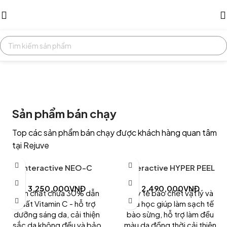
Sản phẩm bán chạy
Top các sản phẩm bán chạy được khách hàng quan tâm
tại Rejuve
interactive NEO-C
interactive HYPER PEEL
3,250,000
VNĐ
2,490,000
VNĐ
Tinh chất chứa 30% dẫn
Tẩy tế bào chết vật lý và
xuất Vitamin C - hỗ trợ
hóa học giúp làm sạch tế
dưỡng sáng da, cải thiện
bào sừng, hỗ trợ làm đều
sắc da không đều và bảo
màu da đồng thời cải thiện