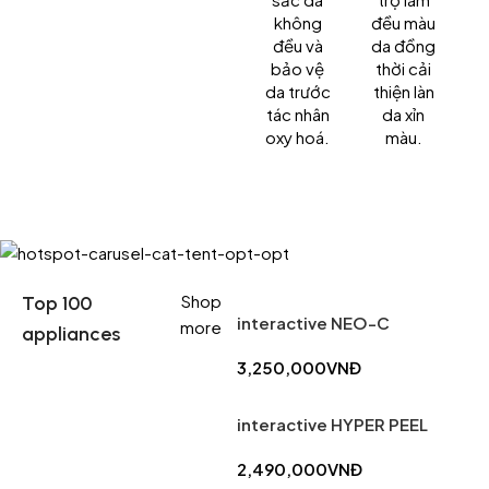
không
đều màu
đều và
da đồng
bảo vệ
thời cải
da trước
thiện làn
p
tác nhân
da xỉn
vớ
oxy hoá.
màu.
h
Shop
Top 100
interactive NEO-C
more
appliances
3,250,000
VNĐ
interactive HYPER PEEL
2,490,000
VNĐ