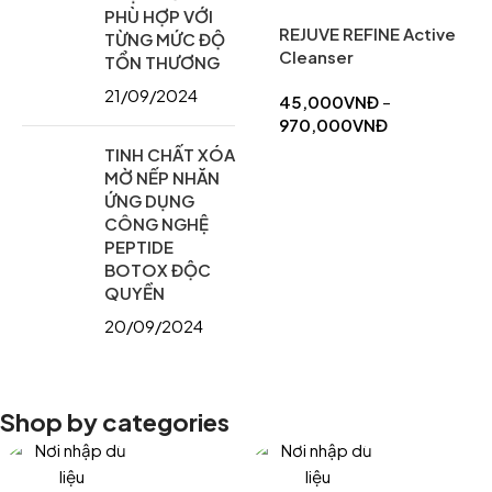
PHÙ HỢP VỚI
REJUVE REFINE Active
TỪNG MỨC ĐỘ
Cleanser
TỔN THƯƠNG
21/09/2024
45,000
VNĐ
–
970,000
VNĐ
TINH CHẤT XÓA
MỜ NẾP NHĂN
ỨNG DỤNG
CÔNG NGHỆ
PEPTIDE
BOTOX ĐỘC
QUYỀN
20/09/2024
Shop by categories