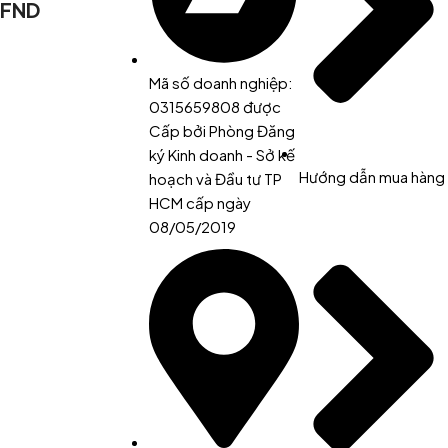
FND
convey the important signals that go beyond the mere textual,
hierarchies of information, weight, emphasis, oblique stresses,
priorities, all those subtle cues that also have visual and
Mã số doanh nghiệp:
emotional appeal to the reader.
0315659808 được
Cấp bởi Phòng Đăng
ký Kinh doanh - Sở kế
Hướng dẫn mua hàng
hoạch và Đầu tư TP
HCM cấp ngày
08/05/2019