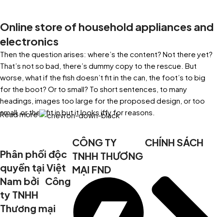
Online store of household appliances and
electronics
Then the question arises: where’s the content? Not there yet?
That’s not so bad, there’s dummy copy to the rescue. But
worse, what if the fish doesn’t fit in the can, the foot’s to big
for the boot? Or to small? To short sentences, to many
headings, images too large for the proposed design, or too
small, or they fit in but it looks iffy for reasons.
Read more
A client that’s unhappy for a reason is a problem, a client that’s
CÔNG TY
CHÍNH SÁCH
unhappy though he or her can’t quite put a finger on it is worse.
Phân phối độc
TNHH THƯƠNG
Chances are there wasn’t collaboration, communication, and
quyền tại Việt
MẠI FND
checkpoints, there wasn’t a process agreed upon or specified
Nam bởi Công
with the granularity required. It’s content strategy gone awry
right from the start. If that’s what you think how bout the other
ty TNHH
way around? How can you evaluate content without design? No
Thương mại
typography, no colors, no layout, no styles, all those things that