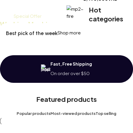
Hot
Special Offer
categories
Washing Machine
Shop more
Best pick of the week
$799 Special Offer
Fast, Free Shipping
On order over $50
Featured products
Popular products
Most-viewed products
Top selling