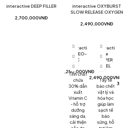
interactive DEEP FILLER
interactive OXYBURST
SLOW RELEASE OXYGEN
2,700,000
VNĐ
2,490,000
VNĐ
Get discount on
interacti
interacti
e
PS5 games
ve NEO-
ve
Buy Now
C
HYPER
PEEL
B
3,250,000
VNĐ
Tinh chất
2,490,000
VNĐ
chứa
Tẩy tế
3,05
30% dẫn
bào chết
T
xuất
vật lý và
Vitamin C
hóa học
- hỗ trợ
giúp làm
b
dưỡng
sạch tế
t
sáng da,
bào
(
cải thiện
sừng, hỗ
sắc da
trợ làm
t