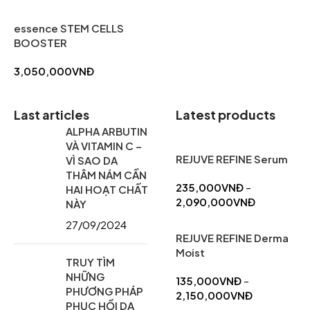
essence STEM CELLS
BOOSTER
3,050,000
VNĐ
Last articles
Latest products
ALPHA ARBUTIN
VÀ VITAMIN C –
REJUVE REFINE Serum
VÌ SAO DA
THÂM NÁM CẦN
235,000
VNĐ
–
HAI HOẠT CHẤT
2,090,000
VNĐ
NÀY
27/09/2024
REJUVE REFINE Derma
Moist
TRUY TÌM
NHỮNG
135,000
VNĐ
–
PHƯƠNG PHÁP
2,150,000
VNĐ
PHỤC HỒI DA