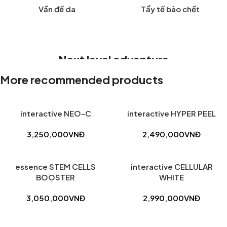
Vấn đề da
Tẩy tế bào chết
Next level adventure
More recommended products
A magical new way to use your watch without touching the
screen. The brightest Apple display ever.
Shop now
interactive NEO-C
interactive HYPER PEEL
3,250,000
VNĐ
2,490,000
VNĐ
essence STEM CELLS
interactive CELLULAR
BOOSTER
WHITE
3,050,000
VNĐ
2,990,000
VNĐ