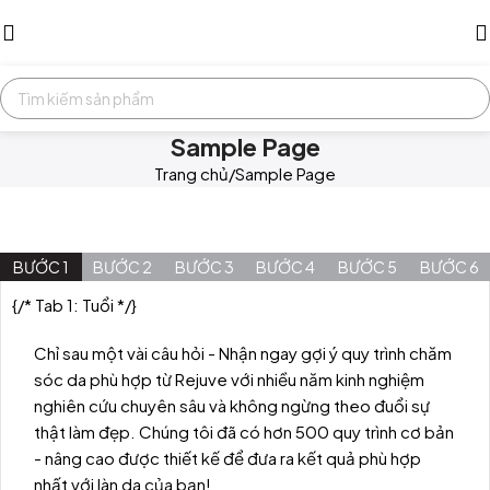
Sample Page
Trang chủ
Sample Page
BƯỚC 1
BƯỚC 2
BƯỚC 3
BƯỚC 4
BƯỚC 5
BƯỚC 6
{/* Tab 1: Tuổi */}
Chỉ sau một vài câu hỏi - Nhận ngay gợi ý quy trình chăm
sóc da phù hợp từ Rejuve với nhiều năm kinh nghiệm
nghiên cứu chuyên sâu và không ngừng theo đuổi sự
thật làm đẹp. Chúng tôi đã có hơn 500 quy trình cơ bản
- nâng cao được thiết kế để đưa ra kết quả phù hợp
nhất với làn da của bạn!