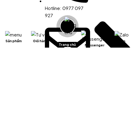
Hotline: 0977 097
927
Sản phẩm
Giỏ hàng
Zalo
Trang chủ
Messenger
Email:
info@fnd.net.vn
Chính sách kiểm
hàng/hủy và đổi trả