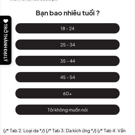
Bạn bao nhiêu tuổi ?
TRỞ THÀNH ĐẠI LÝ
18 - 24
25 - 34
35 - 44
45 - 54
60+
Tôi không muốn nói
{/* Tab 2: Loại da */}
{/* Tab 3: Da kích ứng */}
{/* Tab 4: Vấn