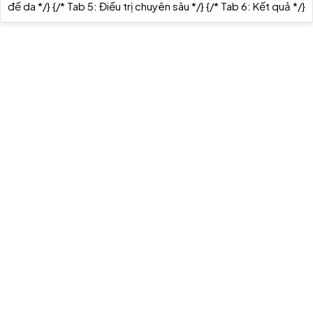
đề da */}
{/* Tab 5: Điều trị chuyên sâu */}
{/* Tab 6: Kết quả */}