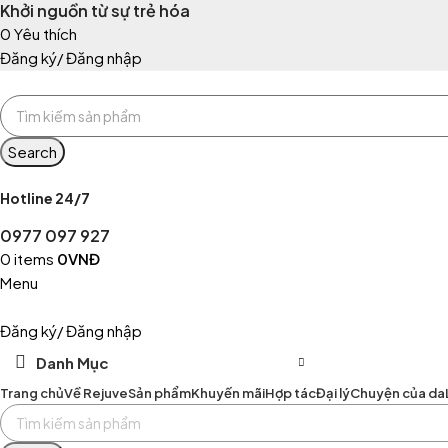
Khởi nguồn từ sự trẻ hóa
0
Yêu thích
Đăng ký/ Đăng nhập
Search
Hotline 24/7
0977 097 927
0
items
0
VNĐ
Menu
Đăng ký/ Đăng nhập
Danh Mục
Trang chủ
Về Rejuve
Sản phẩm
Khuyến mãi
Hợp tác
Đại lý
Chuyện của da