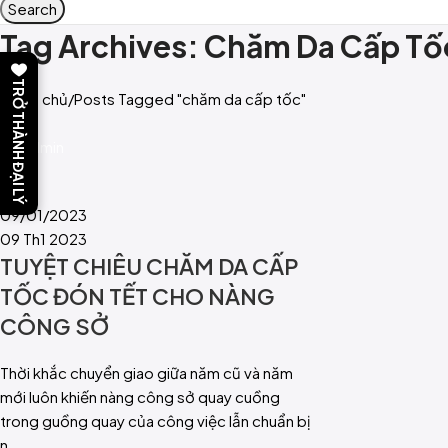
Search
Tag Archives: Chăm Da Cấp Tố
TRỞ THÀNH ĐẠI LÝ
Trang chủ
Posts Tagged "chăm da cấp tốc"
admin
0
Blog
09/01/2023
09 Th1 2023
TUYỆT CHIÊU CHĂM DA CẤP
TỐC ĐÓN TẾT CHO NÀNG
CÔNG SỞ
Thời khắc chuyển giao giữa năm cũ và năm
mới luôn khiến nàng công sở quay cuồng
trong guồng quay của công việc lẫn chuẩn bị
n...