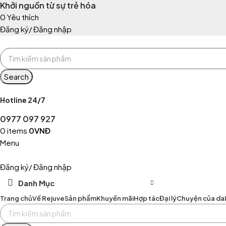
Khởi nguồn từ sự trẻ hóa
0
Yêu thích
Đăng ký/ Đăng nhập
Search
Hotline 24/7
0977 097 927
0
items
0
VNĐ
Menu
Đăng ký/ Đăng nhập
Danh Mục
Trang chủ
Về Rejuve
Sản phẩm
Khuyến mãi
Hợp tác
Đại lý
Chuyện của da