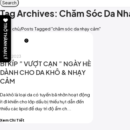
Search
Tag Archives: Chăm Sóc Da N
TRỞ THÀNH ĐẠI LÝ
Trang chủ
Posts Tagged "chăm sóc da nhạy cảm"
0
admin
Blog
12 Th6 2023
BÍ KÍP ” VƯỢT CẠN ” NGÀY HÈ
DÀNH CHO DA KHÔ & NHẠY
CẢM
Da khô là loại da có tuyến bã nhờn hoạt động
ít đi khiến cho lớp dầu bị thiếu hụt dẫn đến
thiếu các lipid để duy trì độ ẩm ch...
Xem Chi Tiết