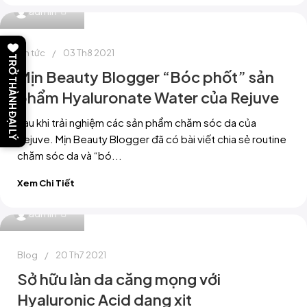
0
admin
Tin tức
03 Th8 2021
TRỞ THÀNH ĐẠI LÝ
Mịn Beauty Blogger “Bóc phốt” sản
phẩm Hyaluronate Water của Rejuve
Sau khi trải nghiệm các sản phẩm chăm sóc da của
Rejuve. Mịn Beauty Blogger đã có bài viết chia sẻ routine
chăm sóc da và “bó...
Xem Chi Tiết
0
admin
Blog
20 Th7 2021
Sở hữu làn da căng mọng với
Hyaluronic Acid dạng xịt