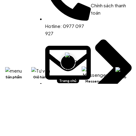
Chính sách thanh
toán
Hotline: 0977 097
927
Sản phẩm
Giỏ hàng
Zalo
Trang chủ
Messenger
Email:
info@fnd.net.vn
Chính sách kiểm
hàng/hủy và đổi trả