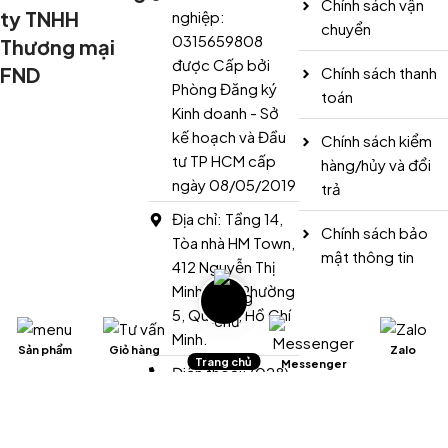
Chính sách vận
ty TNHH
nghiệp:
chuyển
0315659808
Thương mại
được Cấp bởi
FND
Chính sách thanh
Phòng Đăng ký
toán
Kinh doanh - Sở
kế hoạch và Đầu
Chính sách kiểm
tư TP HCM cấp
hàng/hủy và đổi
ngày 08/05/2019
trả
Địa chỉ: Tầng 14,
Chính sách bảo
Tòa nhà HM Town,
mật thông tin
412 Nguyễn Thị
Minh Khai, Phường
5, Quận 3, Hồ Chí
Minh.
Sản phẩm
Giỏ hàng
Zalo
Trang chủ
Messenger
Điện thoại: (028)
3636 3037
Hotline: 0977