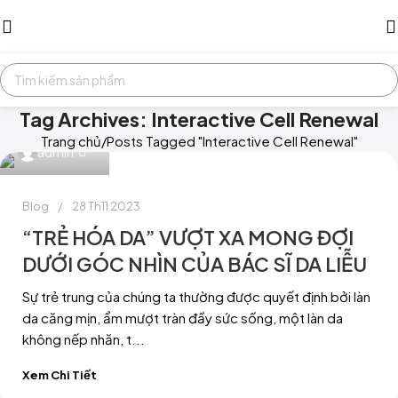
Tag Archives: Interactive Cell Renewal
Trang chủ
Posts Tagged "Interactive Cell Renewal"
0
admin
Blog
28 Th11 2023
“TRẺ HÓA DA” VƯỢT XA MONG ĐỢI
DƯỚI GÓC NHÌN CỦA BÁC SĨ DA LIỄU
Sự trẻ trung của chúng ta thường được quyết định bởi làn
da căng mịn, ẩm mượt tràn đầy sức sống, một làn da
không nếp nhăn, t...
Xem Chi Tiết