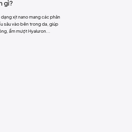
m gì?
d dạng xịt nano mang các phân
u sâu vào bên trong da, giúp
óng, ẩm mượt Hyaluron...