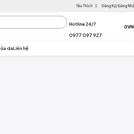
Yêu Thích
Đăng Ký/ Đăng Nh
Hotline 24/7
0
VN
0977 097 927
ủa da
Liên hệ