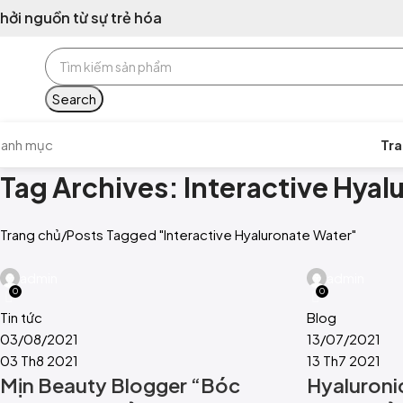
hởi nguồn từ sự trẻ hóa
Search
anh mục
Tra
Tag Archives: Interactive Hya
Trang chủ
Posts Tagged "Interactive Hyaluronate Water"
admin
admin
0
0
Tin tức
Blog
03/08/2021
13/07/2021
03 Th8 2021
13 Th7 2021
Mịn Beauty Blogger “Bóc
Hyaluroni