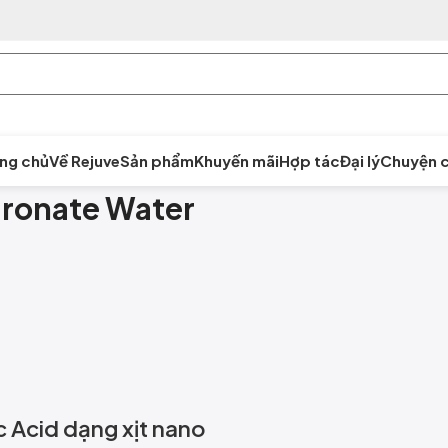
ng chủ
Về Rejuve
Sản phẩm
Khuyến mãi
Hợp tác
Đại lý
Chuyện c
luronate Water
c Acid dạng xịt nano