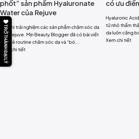
phốt” sản phẩm Hyaluronate
có ưu điể
Water của Rejuve
Hyaluronic Aci
tử nhỏ thẩm thấ
Sau khi trải nghiệm các sản phẩm chăm sóc da
TRỞ THÀNH ĐẠI LÝ
da luôn căng b
của Rejuve. Mịn Beauty Blogger đã có bài viết
Xem chi tiết
chia sẻ routine chăm sóc da và “bó...
Xem chi tiết