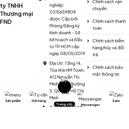
Chính sách vận
ty TNHH
nghiệp:
chuyển
0315659808
Thương mại
được Cấp bởi
FND
Chính sách thanh
Phòng Đăng ký
toán
Kinh doanh - Sở
kế hoạch và Đầu
Chính sách kiểm
tư TP HCM cấp
hàng/hủy và đổi
ngày 08/05/2019
trả
Địa chỉ: Tầng 14,
Chính sách bảo
Tòa nhà HM Town,
mật thông tin
412 Nguyễn Thị
Minh Khai, Phường
5, Quận 3, Hồ Chí
Minh.
Sản phẩm
Giỏ hàng
Zalo
Trang chủ
Messenger
Điện thoại: (028)
3636 3037
Hotline: 0977