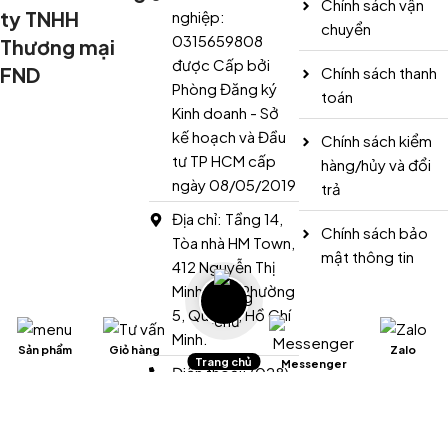
Chính sách vận
ty TNHH
nghiệp:
chuyển
0315659808
Thương mại
được Cấp bởi
FND
Chính sách thanh
Phòng Đăng ký
toán
Kinh doanh - Sở
kế hoạch và Đầu
Chính sách kiểm
tư TP HCM cấp
hàng/hủy và đổi
ngày 08/05/2019
trả
Địa chỉ: Tầng 14,
Chính sách bảo
Tòa nhà HM Town,
mật thông tin
412 Nguyễn Thị
Minh Khai, Phường
5, Quận 3, Hồ Chí
Minh.
Sản phẩm
Giỏ hàng
Zalo
Trang chủ
Messenger
Điện thoại: (028)
3636 3037
Hotline: 0977