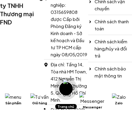
Chính sách vận
ty TNHH
nghiệp:
chuyển
0315659808
Thương mại
được Cấp bởi
FND
Chính sách thanh
Phòng Đăng ký
toán
Kinh doanh - Sở
kế hoạch và Đầu
Chính sách kiểm
tư TP HCM cấp
hàng/hủy và đổi
ngày 08/05/2019
trả
Địa chỉ: Tầng 14,
Chính sách bảo
Tòa nhà HM Town,
mật thông tin
412 Nguyễn Thị
Minh Khai, Phường
5, Quận 3, Hồ Chí
Minh.
Sản phẩm
Giỏ hàng
Zalo
Trang chủ
Messenger
Điện thoại: (028)
3636 3037
Hotline: 0977