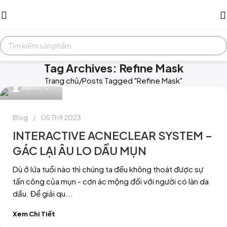
Tag Archives: Refine Mask
Trang chủ
Posts Tagged "Refine Mask"
0
admin
Blog
05 Th9 2023
INTERACTIVE ACNECLEAR SYSTEM –
GÁC LẠI ÂU LO DẦU MỤN
Dù ở lứa tuổi nào thì chúng ta đều không thoát được sự
tấn công của mụn - cơn ác mộng đối với người có làn da
dầu. Để giải qu...
Xem Chi Tiết