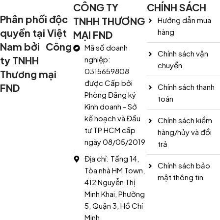
CÔNG TY
CHÍNH SÁCH
Phân phối độc
TNHH THƯƠNG
Hướng dẫn mua
quyền tại Việt
hàng
MẠI FND
Nam bởi Công
Mã số doanh
Chính sách vận
ty TNHH
nghiệp:
chuyển
0315659808
Thương mại
được Cấp bởi
FND
Chính sách thanh
Phòng Đăng ký
toán
Kinh doanh - Sở
kế hoạch và Đầu
Chính sách kiểm
tư TP HCM cấp
hàng/hủy và đổi
ngày 08/05/2019
trả
Địa chỉ: Tầng 14,
Chính sách bảo
Tòa nhà HM Town,
mật thông tin
412 Nguyễn Thị
Minh Khai, Phường
5, Quận 3, Hồ Chí
Minh.