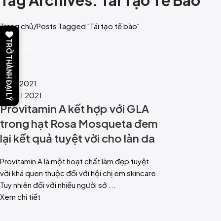
Tag Archives: Tái Tạo Tế Bào
Trang chủ
Posts Tagged "Tái tạo tế bào"
TRỞ THÀNH ĐẠI LÝ
admin
0
Blog
17/11/2021
17 Th11 2021
Provitamin A kết hợp với GLA
trong hạt Rosa Mosqueta đem
lại kết quả tuyệt vời cho làn da
Provitamin A là một hoạt chất làm đẹp tuyệt
vời khá quen thuộc đối với hội chị em skincare.
Tuy nhiên đối với nhiều người sở ...
Xem chi tiết