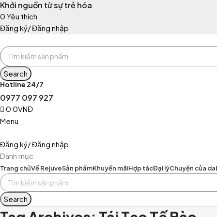
Khởi nguồn từ sự trẻ hóa
0
Yêu thích
Đăng ký/ Đăng nhập
Search
Hotline 24/7
0977 097 927
0
0
VNĐ
Menu
Đăng ký/ Đăng nhập
Danh mục
Trang chủ
Về Rejuve
Sản phẩm
Khuyến mãi
Hợp tác
Đại lý
Chuyện của da
Search