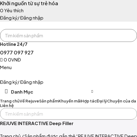
Khởi nguồn từ sự trẻ hóa
0
Yêu thích
Đăng ký/ Đăng nhập
Hotline 24/7
0977 097 927
0
0
VNĐ
Menu
Đăng ký/ Đăng nhập
Danh Mục
Trang chủ
Về Rejuve
Sản phẩm
Khuyến mãi
Hợp tác
Đại lý
Chuyện của da
Liên hệ
REJUVE INTERACTIVE Deep Filler
Trang chủ
Sản phẩm được gắn thẻ “REJUVE INTERACTIVE Deep F