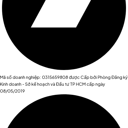
Mã số doanh nghiệp: 0315659808 được Cấp bởi Phòng Đăng ký
Kinh doanh - Sở kế hoạch và Đầu tư TP HCM cấp ngày
08/05/2019