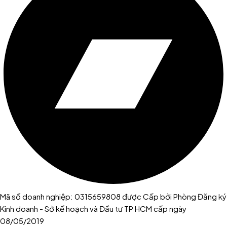
Mã số doanh nghiệp: 0315659808 được Cấp bởi Phòng Đăng ký
Kinh doanh - Sở kế hoạch và Đầu tư TP HCM cấp ngày
08/05/2019