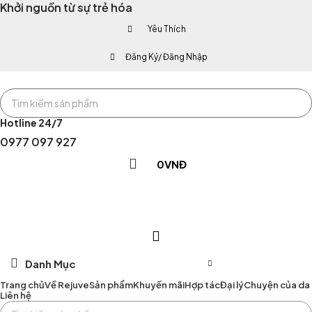
Khởi nguồn từ sự trẻ hóa
Yêu Thích
Đăng Ký/ Đăng Nhập
Hotline 24/7
0977 097 927
0
VNĐ
Danh Mục
Trang chủ
Về Rejuve
Sản phẩm
Khuyến mãi
Hợp tác
Đại lý
Chuyện của da
Liên hệ