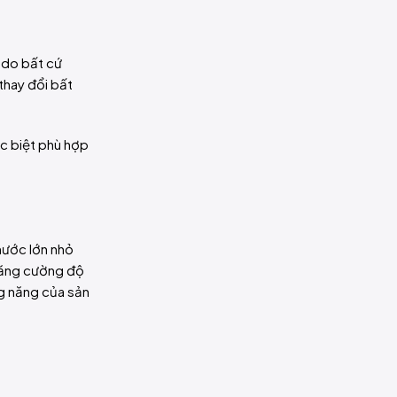
c do bất cứ
thay đổi bất
c biệt phù hợp
hước lớn nhỏ
tăng cường độ
g năng của sản