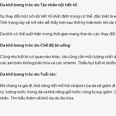
Da khô bong tróc do Tác nhân nội tiết tố:
Sự thay đổi một số nội tiết tố nhất định trong cơ thể, đặc biệt 
Tình trạng này sẽ trở nên dễ thấy hơn sau thời kỳ mãn kinh, khi d
Da khô có thể xuất hiện trong thời gian mang thai do các thay đổi
Da khô bong tróc do Chế độ ăn uống:
Cũng như bất kì cơ quan nào khác, da cũng cần một lượng chất
các axit béo không bão hòa và các vitamin. Thiếu hụt bất kì dư
Da khô bong tróc do Tuổi tác:
Khi chúng ta già đi, khả năng tiết mồ hôi và lipid của da sẽ giả
tự, lượng nước trong da và khả năng giữ nước cũng bị suy giảm. 
nhăn. Tìm hiểu thêm về khô da do lão hóa.