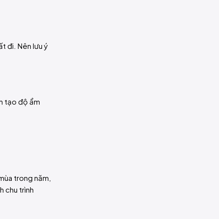
t đi. Nên lưu ý
nh tạo độ ẩm
 mùa trong năm,
h chu trình