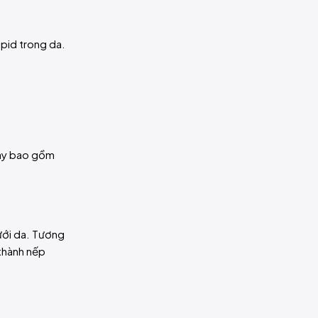
ipid trong da.
này bao gồm
dưới da. Tương
 thành nếp