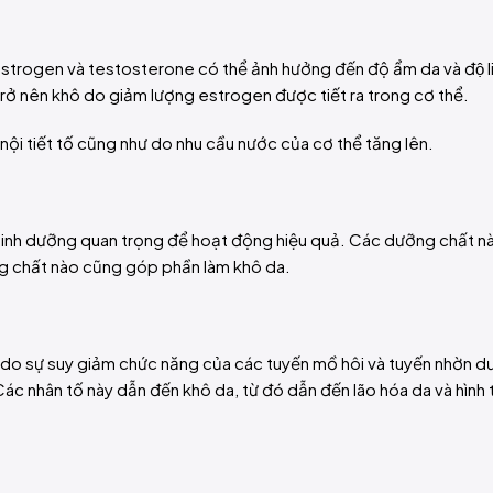
là estrogen và testosterone có thể ảnh hưởng đến độ ẩm da và độ l
a trở nên khô do giảm lượng estrogen được tiết ra trong cơ thể.
 nội tiết tố cũng như do nhu cầu nước của cơ thể tăng lên.
 dinh dưỡng quan trọng để hoạt động hiệu quả. Các dưỡng chất 
ỡng chất nào cũng góp phần làm khô da.
m đi do sự suy giảm chức năng của các tuyến mồ hôi và tuyến nhờn 
Các nhân tố này dẫn đến khô da, từ đó dẫn đến lão hóa da và hình