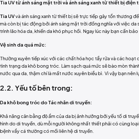
Tia UV từ ánh sáng mặt trời và ánh sáng xanh từ thiết bị điện t
Tia UV
và ánh sáng xanh từ thiết bị sẽ trực tiếp gây tổn thương đ
mà còn bị tác động bởi ánh sáng mặt trời đồng nghĩa với việc da 
trình lão hóa da, khiến da khó phục hồi. Ngay lúc này bạn cần bả
Vệ sinh da quá mức:
Thường xuyên tiếp xúc với các chất hóa học tẩy rửa và các hoạt 
tình trạng da khô bong tróc. Làm sạch quá mức sẽ bào mòn thành
nước qua da, thậm chí là mất nước xuyên biểu bì. Vì vậy bạn nên
2.2. Yếu tố bên trong:
Da khô bong tróc do Tác nhân di truyền:
Khả năng cân bằng độ ẩm của da bị ảnh hưởng bởi yếu tố di 
hình do di truyền, dù mỗi người không nhất thiết phải có cùng l
bệnh vẩy cá thường có mối liên hệ di truyền.