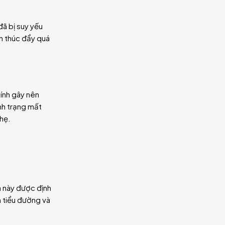
đã bị suy yếu
òn thúc đẩy quá
ính gây nên
nh trạng mất
hẹ.
 này được định
h tiểu đường và