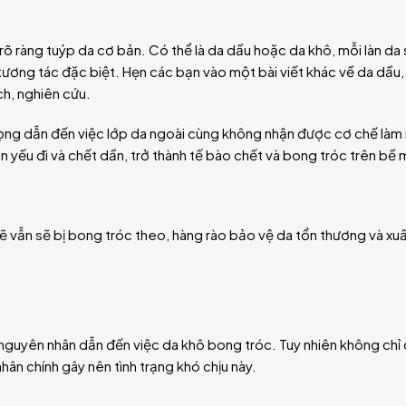
õ ràng tuýp da cơ bản. Có thể là da dầu hoặc da khô, mỗi làn da
tương tác đặc biệt. Hẹn các bạn vào một bài viết khác về da dầu, t
ch, nghiên cứu.
 trọng dẫn đến việc lớp da ngoài cùng không nhận được cơ chế là
n yếu đi và chết dần, trở thành tế bào chết và bong tróc trên bề 
ẽ vẫn sẽ bị bong tróc theo, hàng rào bảo vệ da tổn thương và xuấ
nguyên nhân dẫn đến việc da khô bong tróc. Tuy nhiên không chỉ
ân chính gây nên tình trạng khó chịu này.