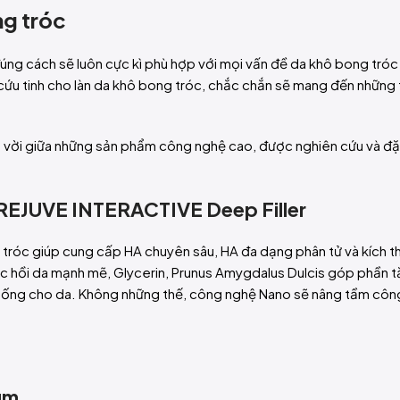
ng tróc
 đúng cách sẽ luôn cực kì phù hợp với mọi vấn đề da khô bong tró
ứu tinh cho làn da khô bong tróc, chắc chắn sẽ mang đến những 
ệt vời giữa những sản phẩm công nghệ cao, được nghiên cứu và đặ
 REJUVE INTERACTIVE Deep Filler
g tróc giúp cung cấp HA chuyên sâu, HA đa dạng phân tử và kích t
c hồi da mạnh mẽ, Glycerin, Prunus Amygdalus Dulcis góp phần 
 sống cho da. Không những thế, công nghệ Nano sẽ nâng tầm côn
um