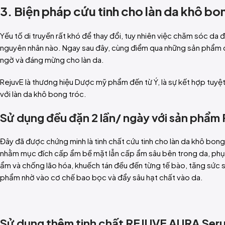
3. Biện pháp cứu tinh cho làn da khô bo
Yếu tố di truyền rất khó để thay đổi, tuy nhiên việc chăm sóc da
nguyên nhân nào. Ngay sau đây, cùng điểm qua những sản phẩm c
ngờ và đáng mừng cho làn da.
RejuvE là thương hiệu Dược mỹ phẩm đến từ Ý, là sự kết hợp tuy
với làn da khô bong tróc.
Sử dụng đều đặn 2 lần/ ngày với sản phẩm
Đây đã được chứng minh là tinh chất cứu tinh cho làn da khô bon
nhằm mục đích cấp ẩm bề mặt lẫn cấp ẩm sâu bên trong da, phụ
ẩm và chống lão hóa, khuếch tán đều đến từng tế bào, tăng sức
phẩm nhờ vào cơ chế bao bọc và đẩy sâu hạt chất vào da.
Sử dụng thêm tinh chất REJUVE AURA Ser