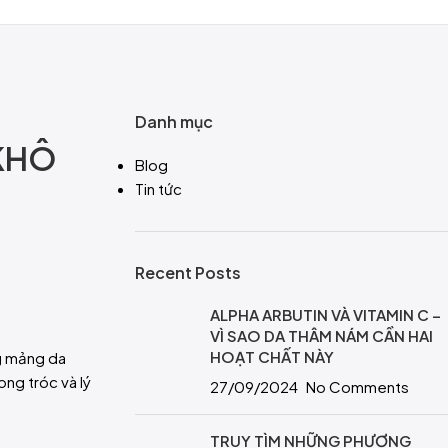
Danh mục
 KHÔ
Blog
Tin tức
Recent Posts
ALPHA ARBUTIN VÀ VITAMIN C –
VÌ SAO DA THÂM NÁM CẦN HAI
HOẠT CHẤT NÀY
ng mảng da
ong tróc và lý
27/09/2024
No Comments
TRUY TÌM NHỮNG PHƯƠNG