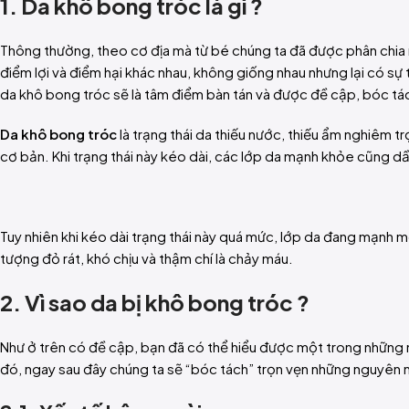
1. Da khô bong tróc là gì ?
Thông thường, theo cơ địa mà từ bé chúng ta đã được phân chia r
điểm lợi và điểm hại khác nhau, không giống nhau nhưng lại có sự 
da khô bong tróc sẽ là tâm điểm bàn tán và được đề cập, bóc tá
Da khô bong tróc
là trạng thái da thiếu nước, thiếu ẩm nghiêm
cơ bản. Khi trạng thái này kéo dài, các lớp da mạnh khỏe cũng dầ
Tuy nhiên khi kéo dài trạng thái này quá mức, lớp da đang mạnh m
tượng đỏ rát, khó chịu và thậm chí là chảy máu.
2. Vì sao da bị khô bong tróc ?
Như ở trên có đề cập, bạn đã có thể hiểu được một trong những 
đó, ngay sau đây chúng ta sẽ “bóc tách” trọn vẹn những nguyên nh