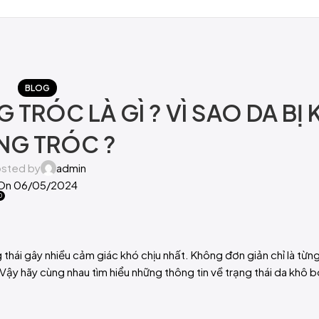
BLOG
 TRÓC LÀ GÌ ? VÌ SAO DA BỊ
NG TRÓC ?
sted by
admin
On 06/05/2024
0
ng thái gây nhiều cảm giác khó chịu nhất. Không đơn giản chỉ là từ
Vậy hãy cùng nhau tìm hiểu những thông tin về trạng thái da khô b