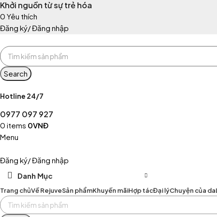
Khởi nguồn từ sự trẻ hóa
0
Yêu thích
Đăng ký/ Đăng nhập
Search
Hotline 24/7
0977 097 927
0
items
0
VNĐ
Menu
Đăng ký/ Đăng nhập
Danh Mục
Trang chủ
Về Rejuve
Sản phẩm
Khuyến mãi
Hợp tác
Đại lý
Chuyện của da