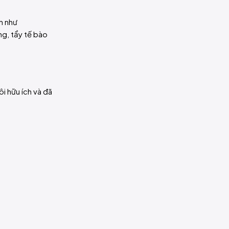
n như
ng, tẩy tế bào
i hữu ích và đã