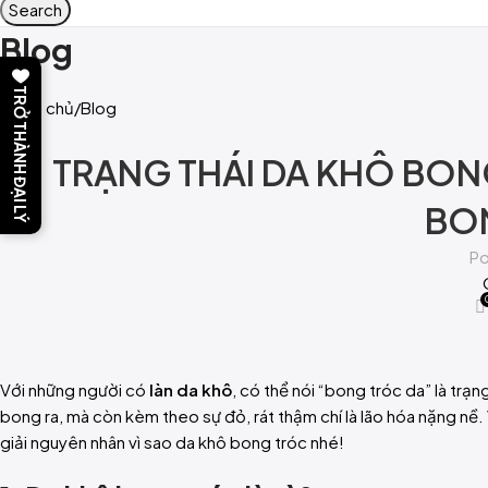
Search
Blog
TRỞ THÀNH ĐẠI LÝ
Trang chủ
Blog
TRẠNG THÁI DA KHÔ BONG
BO
Po
Với những người có
làn da khô
, có thể nói “bong tróc da” là trạ
bong ra, mà còn kèm theo sự đỏ, rát thậm chí là lão hóa nặng nề. 
giải nguyên nhân vì sao da khô bong tróc nhé!