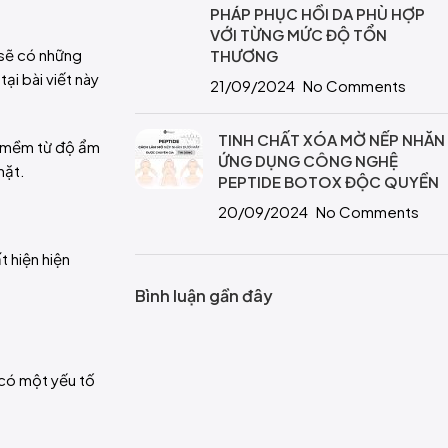
PHÁP PHỤC HỒI DA PHÙ HỢP
VỚI TỪNG MỨC ĐỘ TỔN
 sẽ có những
THƯƠNG
ại bài viết này
21/09/2024
No Comments
TINH CHẤT XÓA MỜ NẾP NHĂN
m mềm từ độ ẩm
ỨNG DỤNG CÔNG NGHỆ
mặt.
PEPTIDE BOTOX ĐỘC QUYỀN
20/09/2024
No Comments
t hiện hiện
Bình luận gần đây
 có một yếu tố