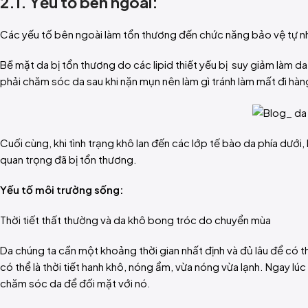
2.1. Yếu tố bên ngoài:
Các yếu tố bên ngoài làm tổn thương đến chức năng bảo vệ tự nhi
Bề mặt da bị tổn thương do các lipid thiết yếu bị suy giảm làm da
phải chăm sóc da sau khi nặn mụn nên làm gì tránh làm mất đi hàn
Cuối cùng, khi tình trạng khô lan đến các lớp tế bào da phía dướ
quan trọng đã bị tổn thương.
Yếu tố môi trường sống:
Thời tiết thất thường và da khô bong tróc do chuyển mùa
Da chúng ta cần một khoảng thời gian nhất định và đủ lâu để có t
có thể là thời tiết hanh khô, nóng ẩm, vừa nóng vừa lạnh. Ngay lúc
chăm sóc da để đối mặt với nó.