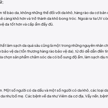
ử;
ến tế bào da, không những thế đối với da khô, hàng rào da cơ bản 
sẽ càng khô hơn và trở thành da khô bong tróc. Ngoài ra tia UV c
o vệ da tốt hơn và cấp ẩm đầy đủ.
chất làm sạch da quá sâu cũng là một trong những nguyên nhân ch
 bảo vệ da (tổn thương hàng rào bảo vệ da), từ đó dễ dẫn đến tì
 lựa chọn sản phẩm chăm sóc da có bổ sung độ ẩm, làm sạch dịu n
truyền. Một số người có da dầu và một số người có da khô, các loại da
oại da như bố mẹ. Các bệnh về da như Viêm da cơ địa, Vẩy nến, bện