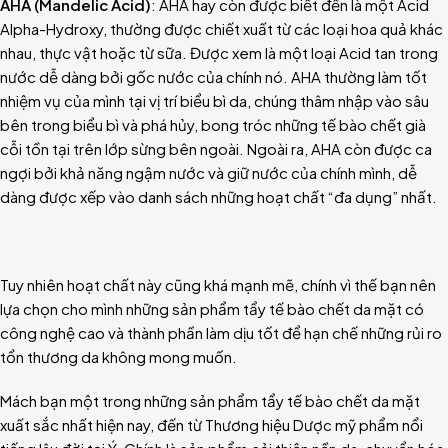
AHA (Mandelic Acid)
: AHA hay còn được biết đến là một Acid
Alpha-Hydroxy, thường được chiết xuất từ các loại hoa quả khác
nhau, thực vật hoặc từ sữa. Được xem là một loại Acid tan trong
nước dễ dàng bởi gốc nước của chính nó. AHA thường làm tốt
nhiệm vụ của mình tại vị trí biểu bì da, chúng thâm nhập vào sâu
bên trong biểu bì và phá hủy, bong tróc những tế bào chết già
cỗi tồn tại trên lớp sừng bên ngoài. Ngoài ra, AHA còn được ca
ngợi bởi khả năng ngậm nước và giữ nước của chính mình, dễ
dàng được xếp vào danh sách những hoạt chất “đa dụng” nhất.
Tuy nhiên hoạt chất này cũng khá mạnh mẽ, chính vì thế bạn nên
lựa chọn cho mình những sản phẩm tẩy tế bào chết da mặt có
công nghệ cao và thành phần làm dịu tốt để hạn chế những rủi ro
tổn thương da không mong muốn.
Mách bạn một trong những sản phẩm tẩy tế bào chết da mặt
xuất sắc nhất hiện nay, đến từ Thương hiệu Dược mỹ phẩm nổi