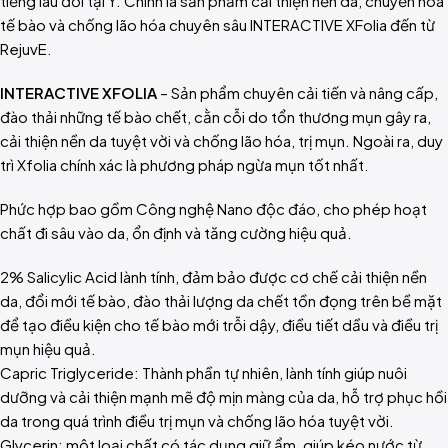
tiếng lâu đời tại Ý. Chính là sản phẩm cải thiện nền da, chuyển hóa
tế bào và chống lão hóa chuyên sâu INTERACTIVE XFolia đến từ
RejuvE.
INTERACTIVE XFOLIA
– Sản phẩm chuyên cải tiến và nâng cấp,
đào thải những tế bào chết, cằn cỗi do tổn thương mụn gây ra,
cải thiện nền da tuyệt vời và chống lão hóa, trị mụn. Ngoài ra, duy
trì Xfolia chính xác là phương pháp ngừa mụn tốt nhất.
Phức hợp bao gồm Công nghệ Nano độc đáo, cho phép hoạt
chất đi sâu vào da, ổn định và tăng cường hiệu quả.
2% Salicylic Acid lành tính, đảm bảo được cơ chế cải thiện nền
da, đổi mới tế bào, đào thải lượng da chết tồn đọng trên bề mặt
để tạo điều kiện cho tế bào mới trỗi dậy, điều tiết dầu và điều trị
mụn hiệu quả.
Capric Triglyceride: Thành phần tự nhiên, lành tính giúp nuôi
dưỡng và cải thiện mạnh mẽ độ mịn màng của da, hỗ trợ phục hồi
da trong quá trình điều trị mụn và chống lão hóa tuyệt vời.
Glycerin: một loại chất có tác dụng giữ ẩm, giúp kéo nước từ