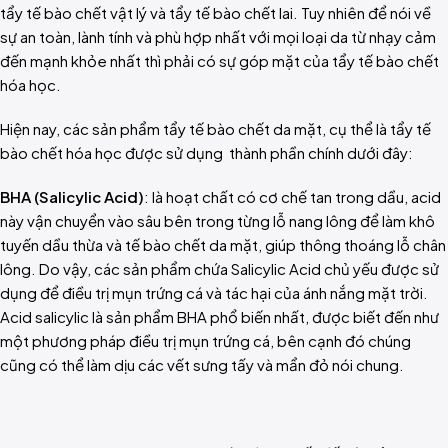
tẩy tế bào chết vật lý và tẩy tế bào chết lai. Tuy nhiên để nói về
sự an toàn, lành tính và phù hợp nhất với mọi loại da từ nhạy cảm
đến mạnh khỏe nhất thì phải có sự góp mặt của tẩy tế bào chết
hóa học.
Hiện nay, các sản phẩm tẩy tế bào chết da mặt, cụ thể là tẩy tế
bào chết hóa học được sử dụng thành phần chính dưới đây:
BHA (Salicylic Acid)
: là hoạt chất có cơ chế tan trong dầu, acid
này vận chuyển vào sâu bên trong từng lỗ nang lông để làm khô
tuyến dầu thừa và tế bào chết da mặt, giúp thông thoáng lỗ chân
lông. Do vậy, các sản phẩm chứa Salicylic Acid chủ yếu được sử
dụng để điều trị mụn trứng cá và tác hại của ánh nắng mặt trời.
Acid salicylic là sản phẩm BHA phổ biến nhất, được biết đến như
một phương pháp điều trị mụn trứng cá, bên cạnh đó chúng
cũng có thể làm dịu các vết sưng tấy và mẩn đỏ nói chung.