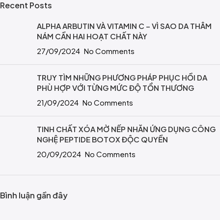
Recent Posts
ALPHA ARBUTIN VÀ VITAMIN C – VÌ SAO DA THÂM
NÁM CẦN HAI HOẠT CHẤT NÀY
27/09/2024
No Comments
TRUY TÌM NHỮNG PHƯƠNG PHÁP PHỤC HỒI DA
PHÙ HỢP VỚI TỪNG MỨC ĐỘ TỔN THƯƠNG
21/09/2024
No Comments
TINH CHẤT XÓA MỜ NẾP NHĂN ỨNG DỤNG CÔNG
NGHỆ PEPTIDE BOTOX ĐỘC QUYỀN
20/09/2024
No Comments
Bình luận gần đây