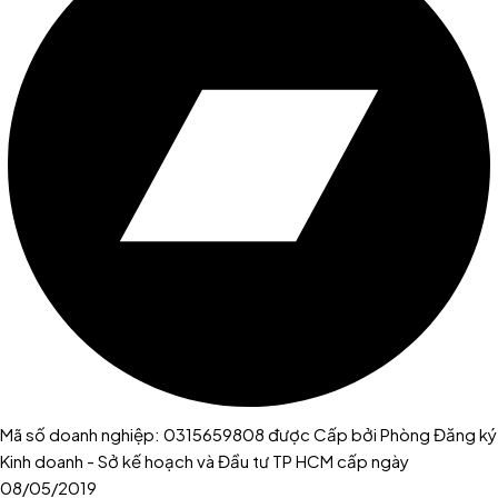
Mã số doanh nghiệp: 0315659808 được Cấp bởi Phòng Đăng ký
Kinh doanh - Sở kế hoạch và Đầu tư TP HCM cấp ngày
08/05/2019