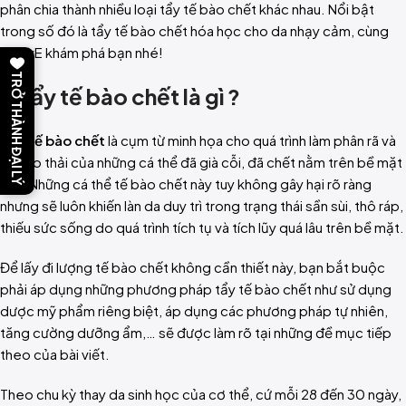
phân chia thành nhiều loại tẩy tế bào chết khác nhau. Nổi bật
trong số đó là tẩy tế bào chết hóa học cho da nhạy cảm, cùng
RejuvE khám phá bạn nhé!
TRỞ THÀNH ĐẠI LÝ
I. Tẩy tế bào chết là gì ?
Tẩy tế bào chết
là cụm từ minh họa cho quá trình làm phân rã và
tự đào thải của những cá thể đã già cỗi, đã chết nằm trên bề mặt
nha. Những cá thể tế bào chết này tuy không gây hại rõ ràng
nhưng sẽ luôn khiến làn da duy trì trong trạng thái sần sùi, thô ráp,
thiếu sức sống do quá trình tích tụ và tích lũy quá lâu trên bề mặt.
Để lấy đi lượng tế bào chết không cần thiết này, bạn bắt buộc
phải áp dụng những phương pháp tẩy tế bào chết như sử dụng
dược mỹ phẩm riêng biệt, áp dụng các phương pháp tự nhiên,
tăng cường dưỡng ẩm,… sẽ được làm rõ tại những đề mục tiếp
theo của bài viết.
Theo chu kỳ thay da sinh học của cơ thể, cứ mỗi 28 đến 30 ngày,