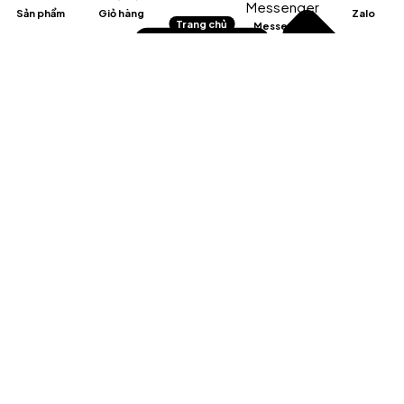
Sản phẩm
Giỏ hàng
Zalo
Trang chủ
Messenger
Email:
info@fnd.net.vn
Chính sách kiểm
hàng/hủy và đổi trả