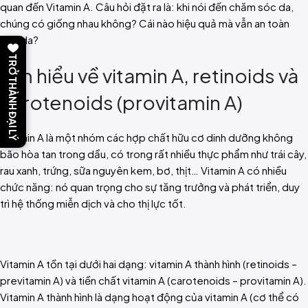
quan đến Vitamin A. Câu hỏi đặt ra là: khi nói đến chăm sóc da,
chúng có giống nhau không? Cái nào hiệu quả mà vẫn an toàn
cho da?
TRỞ THÀNH ĐẠI LÝ
Tìm hiểu về vitamin A, retinoids và
carotenoids (provitamin A)
Vitamin A là một nhóm các hợp chất hữu cơ dinh dưỡng không
bão hòa tan trong dầu, có trong rất nhiều thực phẩm như trái cây,
rau xanh, trứng, sữa nguyên kem, bơ, thịt… Vitamin A có nhiều
chức năng: nó quan trọng cho sự tăng trưởng và phát triển, duy
trì
hệ thống miễn dịch
và cho thị lực tốt.
Vitamin A tồn tại dưới hai dạng: vitamin A thành hình (retinoids –
previtamin A) và tiền chất vitamin A (carotenoids – provitamin A).
Vitamin A thành hình là dạng hoạt động của vitamin A (cơ thể có