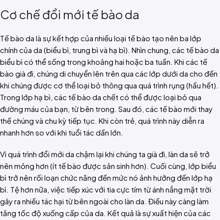
Cơ chế đổi mới tế bào da
Tế bào da là sự kết hợp của nhiều loại tế bào tạo nên ba lớp
chính của da (biểu bì, trung bì và hạ bì). Nhìn chung, các tế bào da
biểu bì có thể sống trong khoảng hai hoặc ba tuần. Khi các tế
bào già đi, chúng di chuyển lên trên qua các lớp dưới da cho đến
khi chúng được cơ thể loại bỏ thông qua quá trình rụng (hầu hết).
Trong lớp hạ bì, các tế bào da chết có thể được loại bỏ qua
đường máu của bạn, từ bên trong. Sau đó, các tế bào mới thay
thế chúng và chu kỳ tiếp tục. Khi còn trẻ, quá trình này diễn ra
nhanh hơn so với khi tuổi tác dần lớn.
Vì quá trình đổi mới da chậm lại khi chúng ta già đi, làn da sẽ trở
nên mỏng hơn (ít tế bào được sản sinh hơn). Cuối cùng, lớp biểu
bì trở nên rối loạn chức năng đến mức nó ảnh hưởng đến lớp hạ
bì. Tệ hơn nữa, việc tiếp xúc với tia cực tím từ ánh nắng mặt trời
gây ra nhiều tác hại từ bên ngoài cho làn da. Điều này càng làm
tăng tốc độ xuống cấp của da. Kết quả là sự xuất hiện của các