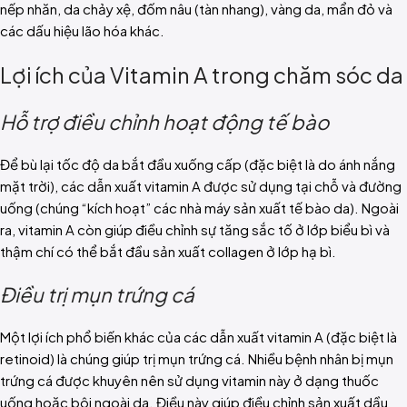
nếp nhăn, da chảy xệ, đốm nâu (tàn nhang), vàng da, mẩn đỏ và
các dấu hiệu lão hóa khác.
Lợi ích của Vitamin A trong chăm sóc da
Hỗ trợ điều chỉnh hoạt động tế bào
Để bù lại tốc độ da bắt đầu xuống cấp (đặc biệt là do ánh nắng
mặt trời), các dẫn xuất vitamin A được sử dụng tại chỗ và đường
uống (chúng “kích hoạt” các nhà máy sản xuất tế bào da). Ngoài
ra, vitamin A còn giúp điều chỉnh sự tăng sắc tố ở lớp biểu bì và
thậm chí có thể bắt đầu sản xuất collagen ở lớp hạ bì.
Điều trị mụn trứng cá
Một lợi ích phổ biến khác của các dẫn xuất vitamin A (đặc biệt là
retinoid) là chúng giúp trị mụn trứng cá. Nhiều bệnh nhân bị mụn
trứng cá được khuyên nên sử dụng vitamin này ở dạng thuốc
uống hoặc bôi ngoài da. Điều này giúp điều chỉnh sản xuất dầu