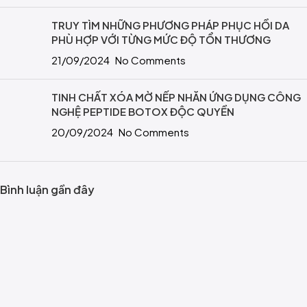
TRUY TÌM NHỮNG PHƯƠNG PHÁP PHỤC HỒI DA
PHÙ HỢP VỚI TỪNG MỨC ĐỘ TỔN THƯƠNG
21/09/2024
No Comments
TINH CHẤT XÓA MỜ NẾP NHĂN ỨNG DỤNG CÔNG
NGHỆ PEPTIDE BOTOX ĐỘC QUYỀN
20/09/2024
No Comments
Bình luận gần đây