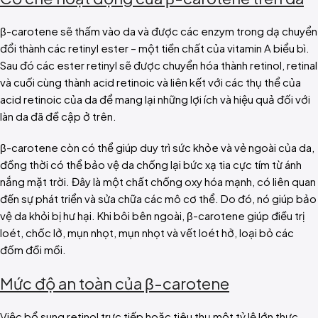
β-carotene sẽ thấm vào da và được các enzym trong dạ chuyển
đổi thành các retinyl ester – một tiền chất của vitamin A biểu bì.
Sau đó các ester retinyl sẽ được chuyển hóa thành retinol, retinal
và cuối cùng thành acid retinoic và liên kết với các thụ thể của
acid retinoic của da để mang lại những lợi ích và hiệu quả đối với
làn da đã đề cập ở trên.
β-carotene còn có thể giúp duy trì sức khỏe và vẻ ngoài của da,
đồng thời có thể bảo vệ da chống lại bức xạ tia cực tím từ ánh
nắng mặt trời.
Đây là một chất chống oxy hóa mạnh, có liên quan
đến sự phát triển và sửa chữa các mô cơ thể. Do đó, nó giúp bảo
vệ da khỏi bị hư hại. Khi bôi bên ngoài, β-carotene giúp điều trị
loét, chốc lở, mụn nhọt, mụn nhọt và vết loét hở, loại bỏ các
đốm đồi mồi.
Mức độ an toàn của β-carotene
Việc bổ sung retinol trực tiếp hoặc tiêu thụ một tỷ lệ lớn thực