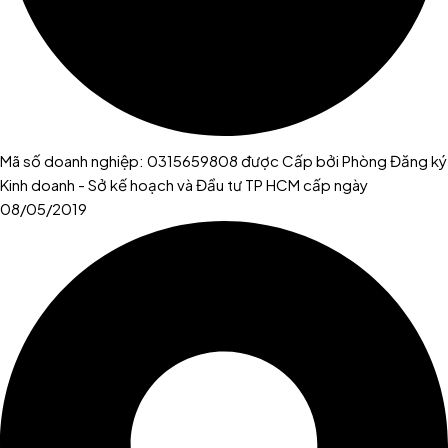
Mã số doanh nghiệp: 0315659808 được Cấp bởi Phòng Đăng ký
Kinh doanh - Sở kế hoạch và Đầu tư TP HCM cấp ngày
08/05/2019