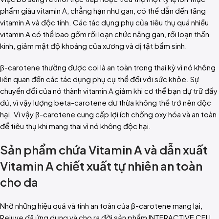
phẩm giàu vitamin A, chẳng hạn như gan, có thể dẫn đến tăng
vitamin A và độc tính. Các tác dụng phụ của tiêu thụ quá nhiều
vitamin A có thể bao gồm rối loạn chức năng gan, rối loạn thần
kinh, giảm mật độ khoáng của xương và dị tật bẩm sinh.
β-carotene thường được coi là an toàn trong thai kỳ vì nó không
liên quan đến các tác dụng phụ cụ thể đối với sức khỏe. Sự
chuyển đổi của nó thành vitamin A giảm khi cơ thể bạn dự trữ đầy
đủ, vì vậy lượng beta-carotene dư thừa không thể trở nên độc
hại.
Vì vậy β-carotene cung cấp lợi ích chống oxy hóa và an toàn
để tiêu thụ khi mang thai vì nó không độc hại.
Sản phẩm chứa Vitamin A và dẫn xuất
Vitamin A chiết xuất tự nhiên an toàn
cho da
Nhờ những hiệu quả và tính an toàn của β-carotene mang lại,
Rejuve đã ứng dụng và cho ra đời sản phẩm
INTERACTIVE CELL