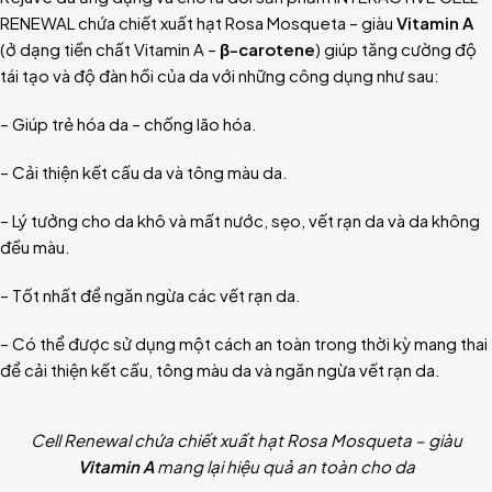
RENEWAL
chứa c
hiết xuất hạt Rosa Mosqueta – giàu
Vitamin A
(ở dạng tiền chất Vitamin A –
β-carotene
)
giúp tăng cường độ
tái tạo và độ đàn hồi của da với những công dụng như sau:
–
Giúp trẻ hóa da – chống lão hóa.
–
Cải thiện kết cấu da và tông màu da.
–
Lý tưởng cho da khô và mất nước, sẹo, vết rạn da và da không
đều màu.
–
Tốt nhất để ngăn ngừa các vết rạn da.
–
Có thể được sử dụng một cách an toàn trong thời kỳ mang thai
để cải thiện kết cấu, tông màu da và ngăn ngừa vết rạn da.
Cell Renewal chứa c
hiết xuất hạt Rosa Mosqueta – giàu
Vitamin A
mang lại hiệu quả an toàn cho da